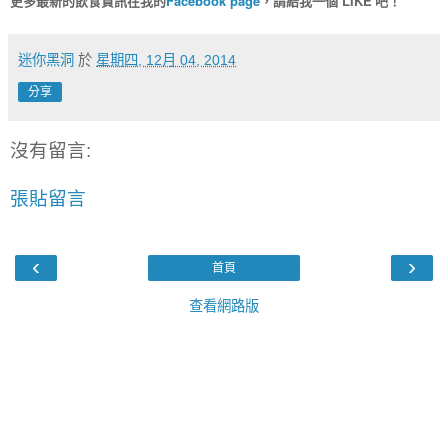
更多最新的飲食資訊在我的
Facebook page
，請給我一個’LIKE'吧！
迷你黑洞
於
星期四, 12月 04, 2014
分享
沒有留言:
張貼留言
‹
›
首頁
查看網路版