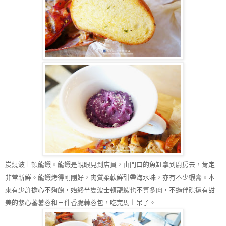
炭燒波士頓龍蝦。龍蝦是親眼見到店員
，
由門口的魚缸拿到廚房去，肯定
非常新鮮。龍蝦烤得剛剛好，肉質柔軟鮮甜帶海水味，亦有不少蝦膏。本
來有少許擔心不夠飽，始終半隻波士頓龍蝦也不算多肉，不過伴碟還有甜
美的紫心蕃薯蓉和三件香脆蒜蓉包，吃完馬上呆了。