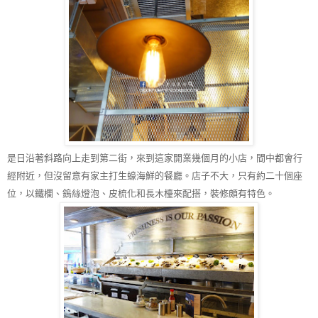
是日沿著斜路向上走到第二街，來到這家開業幾個月的小店，間中都會行
經附近
，
但沒留意有家主打生蠔海鮮的餐廳。店子不大，只有約二十個座
位，以鐵欄、鎢絲燈泡、皮梳化和長木檯來配搭，裝修頗有特色。