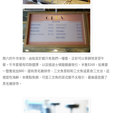
周六的午市來到，由始至於都只有我們一檯客，正好可以寧靜地享受午
餐。午市套餐有四款選擇，以炭燒波士頓龍蝦最吸引，半隻$168，如果要
一整隻就加$80，還有黑毛豬排骨、三文魚意粉和三文魚或素食三文治。這
裡是吃海鮮，本應點魚類，可是三文魚的菜式都不太吸引，最後還是選了
黑毛豬排骨。