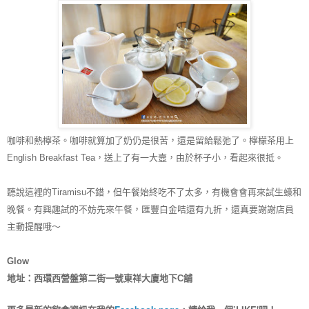
咖啡和熱檸茶。咖啡就算加了奶仍是很苦，還是留給鬆弛了。檸檬茶用上
English Breakfast Tea，送上了有一大壼，由於杯子小，看起來很抵。
聽說這裡的Tiramisu不錯，但午餐始終吃不了太多，有機會會再來試生蠔和
晚餐。有興趣試的不妨先來午餐，匯豐白金咭還有九折，還真要謝謝店員
主動提醒哦～
Glow
地址：西環西營盤第二街一號東祥大廈地下C舖