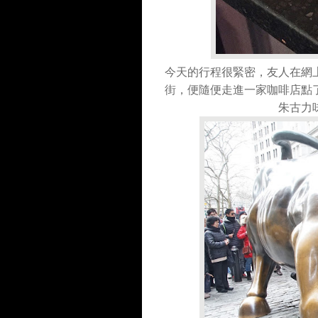
今天的行程很緊密，友人在網
街，便隨便走進一家咖啡店點
朱古力