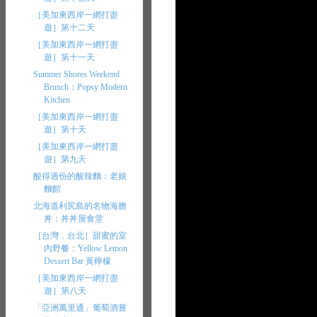
［美加東西岸一網打盡
遊］第十二天
［美加東西岸一網打盡
遊］第十一天
Summer Shores Weekend
Brunch：Popsy Modern
Kitchen
［美加東西岸一網打盡
遊］第十天
［美加東西岸一網打盡
遊］第九天
酸得過份的酸辣麵：老娘
麵館
北海道利尻島的名物海膽
丼：丼丼屋食堂
［台灣．台北］甜蜜的室
內野餐：Yellow Lemon
Dessert Bar 黃檸檬
［美加東西岸一網打盡
遊］第八天
「亞洲萬里通」葡萄酒嘗