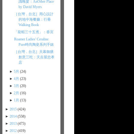
識晚宴：AnOther Place
by David Myers
［台灣．台北］用心設計
的地中海餐廳：行冊
Walking Book
「龍蝦三十五煮」：香宮
Roamer Ladies' Ceraline
Pure時尚陶瓷系列手錶
［台灣．台北］天幕御膳
創意三吃：天吉屋忠孝
店
►
5月
(24)
►
4月
(23)
►
3月
(20)
►
2月
(16)
►
1月
(13)
►
2015
(424)
►
2014
(558)
►
2013
(475)
►
2012
(419)