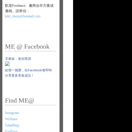
歡迎Freelance、廠商合作方案或
邀稿。請來信：
kiki_sheep@hotmail.com
ME @ Facebook
羊家妹．迷你黑洞
給我一個讚，在Facebook會即時
分享更多美食資訊！
Find ME@
Instagram
WeShare
Saladblog
FanPiece