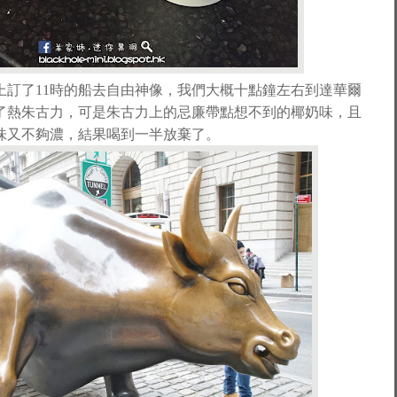
上訂了11時的船去自由神像，我們大概十點鐘左右到達華爾
了熱朱古力，可是朱古力上的忌廉帶點想不到的椰奶味，且
味又不夠濃
，結果喝到一半放棄了
。