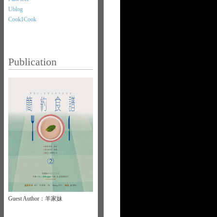
Ublog
Cook1Cook
Publication
Guest Author：羊家妹